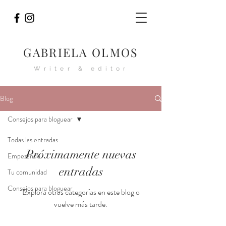
GABRIELA OLMOS
Writer & editor
Blog
Consejos para bloguear
Todas las entradas
Próximamente nuevas
Empezando
entradas
Tu comunidad
Consejos para bloguear
Explora otras categorías en este blog o
vuelve más tarde.