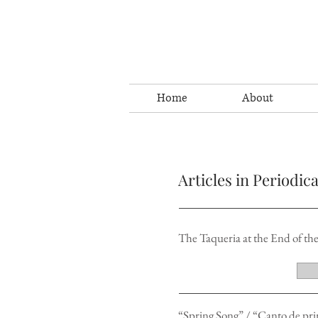
Home
About
Articles in Periodica
The Taqueria at the End of th
“Spring Song” / “Canto de pri