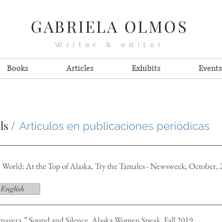
GABRIELA OLMOS
Writer & editor
Books
Articles
Exhibits
Events
ls /
Artículos en publicaciones periódicas
e World: At the Top of Alaska, Try the Tamales - Newsweek, October, 
English
mavera,” Sound and Silence, Alaska Women Speak, Fall 2019.