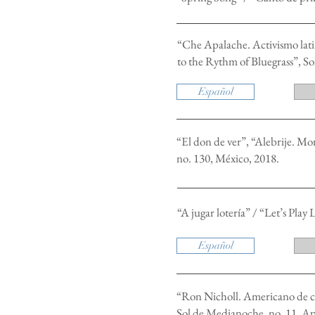
“Che Apalache. Activismo lati
to the Rythm of Bluegrass”, S
Español
“El don de ver”, “Alebrije. Mo
no. 130, México, 2018.
“A jugar lotería” / “Let’s Play
Español
“Ron Nicholl. Americano de c
Sol de Medianoche, no. 11, Ap