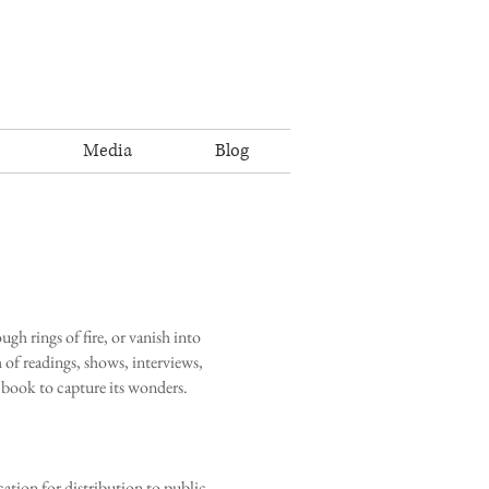
Media
Blog
ugh rings of fire, or vanish into
h of readings, shows, interviews,
is book to capture its wonders.
tion for distribution to public