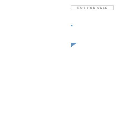
not for sale
Text in
Spanish