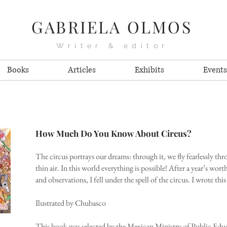
GABRIELA OLMOS
Writer & editor
Books
Articles
Exhibits
Events
How Much Do You Know About Circus?
The circus portrays our dreams: through it, we fly fearlessly thro
thin air. In this world everything is possible! After a year’s wort
and observations, I fell under the spell of the circus. I wrote th
Ilustrated by Chubasco
This book was selected by the Mexican Ministry of Public Educa